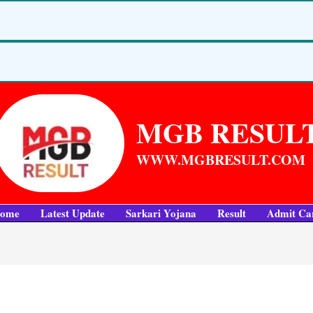
MGB RESUL
WWW.MGBRESULT.COM
ome
Latest Update
Sarkari Yojana
Result
Admit Ca