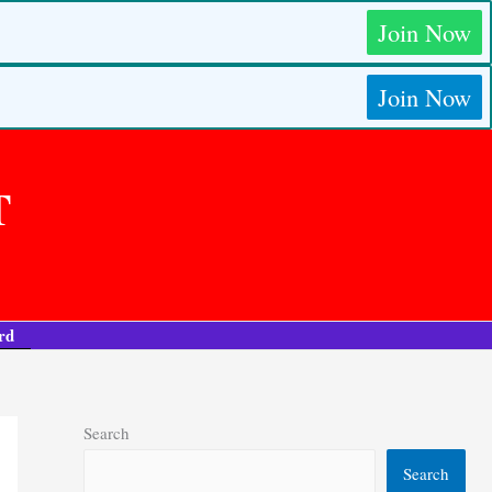
Join Now
Join Now
T
rd
Search
Search