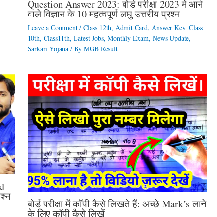
Question Answer 2023: बोर्ड परीक्षा 2023 में आने
वाले विज्ञान के 10 महत्वपूर्ण लघु उत्तरीय प्रश्न
Leave a Comment
/
Class 12th
,
Admit Card
,
Answer Key
,
Class
10th
,
Class11th
,
Latest Jobs
,
Monthly Exam
,
News Update
,
Sarkari Yojana
/ By
MGB Result
d
श्न
बोर्ड परीक्षा में कॉपी कैसे लिखते हैं: अच्छे Mark’s लाने
के लिए कॉपी कैसे लिखें