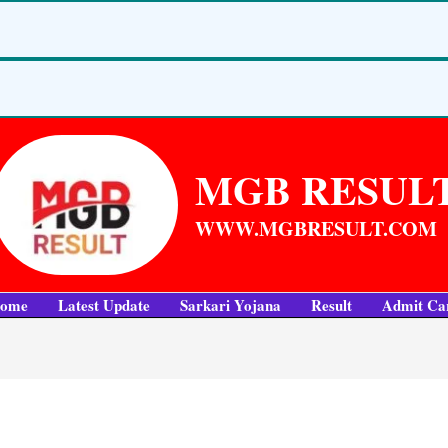
MGB RESUL
WWW.MGBRESULT.COM
ome
Latest Update
Sarkari Yojana
Result
Admit Ca