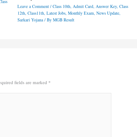
Class
Leave a Comment
/
Class 10th
,
Admit Card
,
Answer Key
,
Class
12th
,
Class11th
,
Latest Jobs
,
Monthly Exam
,
News Update
,
Sarkari Yojana
/ By
MGB Result
quired fields are marked
*