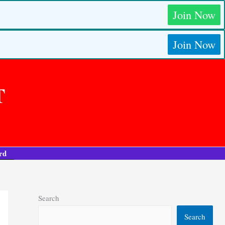
Join Now
Join Now
T
rd
Search
Search