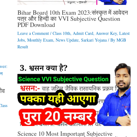
Bihar Board 10th Exam 2023:संस्कृत में आवेदन
पत्र और हिन्दी का VVI Subjective Question
PDF Download
Leave a Comment
/
Class 10th
,
Admit Card
,
Answer Key
,
Latest
Jobs
,
Monthly Exam
,
News Update
,
Sarkari Yojana
/ By
MGB
Result
जीव
Class
Science 10 Most Important Subjective