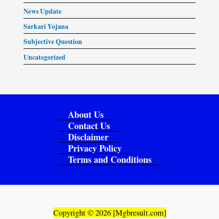
News Update
Sarkari Yojana
Subjective Question
Uncategorized
About Us
Contact Us
Disclaimer
Privacy Policy
Terms and Conditions
Copyright © 2026 [Mgbresult.com]