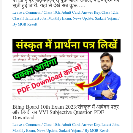
सूची हुई जारी, यहां से देखे सब कुछ…..
Leave a Comment
/
Class 10th
,
Admit Card
,
Answer Key
,
Class 12th
,
Class11th
,
Latest Jobs
,
Monthly Exam
,
News Update
,
Sarkari Yojana
/
By
MGB Result
Bihar Board 10th Exam 2023:संस्कृत में आवेदन पत्र
और हिन्दी का VVI Subjective Question PDF
Download
Leave a Comment
/
Class 10th
,
Admit Card
,
Answer Key
,
Latest Jobs
,
Monthly Exam
,
News Update
,
Sarkari Yojana
/ By
MGB Result