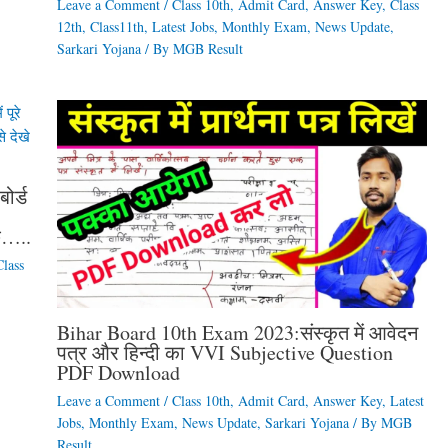
Leave a Comment
/
Class 10th
,
Admit Card
,
Answer Key
,
Class
12th
,
Class11th
,
Latest Jobs
,
Monthly Exam
,
News Update
,
Sarkari Yojana
/ By
MGB Result
ोर्ड
ुछ…..
Class
Bihar Board 10th Exam 2023:संस्कृत में आवेदन
पत्र और हिन्दी का VVI Subjective Question
PDF Download
Leave a Comment
/
Class 10th
,
Admit Card
,
Answer Key
,
Latest
Jobs
,
Monthly Exam
,
News Update
,
Sarkari Yojana
/ By
MGB
Result