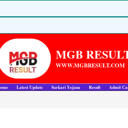
MGB RESUL
WWW.MGBRESULT.COM
ome
Latest Update
Sarkari Yojana
Result
Admit Ca