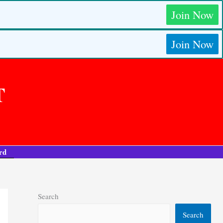
Join Now
Join Now
T
rd
Search
Search