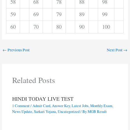
58
68
78
88
98
59
69
79
89
99
60
70
80
90
100
←
Previous Post
Next Post
→
Related Posts
HINDI TODAY LIVE TEST
1 Comment
/
Admit Card
,
Answer Key
,
Latest Jobs
,
Monthly Exam
,
News Update
,
Sarkari Yojana
,
Uncategorized
/ By
MGB Result