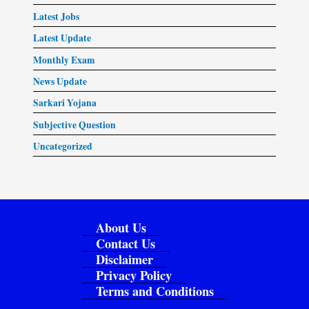
Latest Jobs
Latest Update
Monthly Exam
News Update
Sarkari Yojana
Subjective Question
Uncategorized
About Us
Contact Us
Disclaimer
Privacy Policy
Terms and Conditions