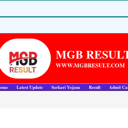
MGB RESUL
WWW.MGBRESULT.COM
ome
Latest Update
Sarkari Yojana
Result
Admit Ca