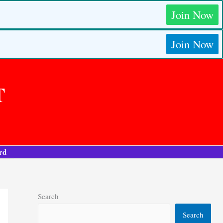
Join Now
Join Now
T
rd
Search
Search