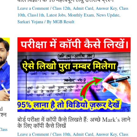
Leave a Comment
/
Class 12th
,
Admit Card
,
Answer Key
,
Class
10th
,
Class11th
,
Latest Jobs
,
Monthly Exam
,
News Update
,
Sarkari Yojana
/ By
MGB Result
d
श्न
बोर्ड परीक्षा में कॉपी कैसे लिखते हैं: अच्छे Mark’s लाने
के लिए कॉपी कैसे लिखें
Class
Leave a Comment
/
Class 10th
,
Admit Card
,
Answer Key
,
Class